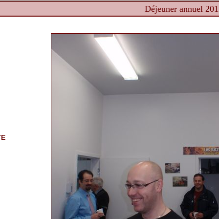
Déjeuner annuel 201
TE